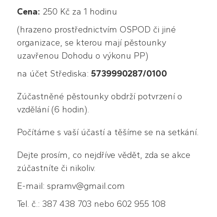
Cena:
250 Kč za 1 hodinu
(hrazeno prostřednictvím OSPOD či jiné
organizace, se kterou mají pěstounky
uzavřenou Dohodu o výkonu PP)
na účet Střediska:
5739990287/0100
Zúčastněné pěstounky obdrží potvrzení o
vzdělání (6 hodin).
Počítáme s vaší účastí a těšíme se na setkání.
Dejte prosím, co nejdříve vědět, zda se akce
zúčastníte či nikoliv.
E-mail: spramv@gmail.com
Tel. č.: 387 438 703 nebo 602 955 108