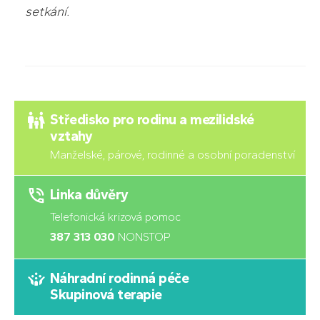
setkání.
Středisko pro rodinu a mezilidské
vztahy
Manželské, párové, rodinné a osobní poradenství
Linka důvěry
Telefonická krizová pomoc
387 313 030
NONSTOP
Náhradní rodinná péče
Skupinová terapie