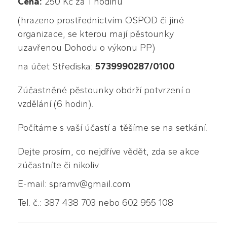
Cena:
250 Kč za 1 hodinu
(hrazeno prostřednictvím OSPOD či jiné
organizace, se kterou mají pěstounky
uzavřenou Dohodu o výkonu PP)
na účet Střediska:
5739990287/0100
Zúčastněné pěstounky obdrží potvrzení o
vzdělání (6 hodin).
Počítáme s vaší účastí a těšíme se na setkání.
Dejte prosím, co nejdříve vědět, zda se akce
zúčastníte či nikoliv.
E-mail: spramv@gmail.com
Tel. č.: 387 438 703 nebo 602 955 108