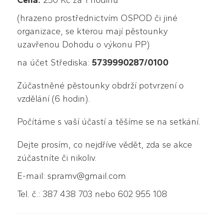
Cena:
250 Kč za 1 hodinu
(hrazeno prostřednictvím OSPOD či jiné
organizace, se kterou mají pěstounky
uzavřenou Dohodu o výkonu PP)
na účet Střediska:
5739990287/0100
Zúčastněné pěstounky obdrží potvrzení o
vzdělání (6 hodin).
Počítáme s vaší účastí a těšíme se na setkání.
Dejte prosím, co nejdříve vědět, zda se akce
zúčastníte či nikoliv.
E-mail: spramv@gmail.com
Tel. č.: 387 438 703 nebo 602 955 108