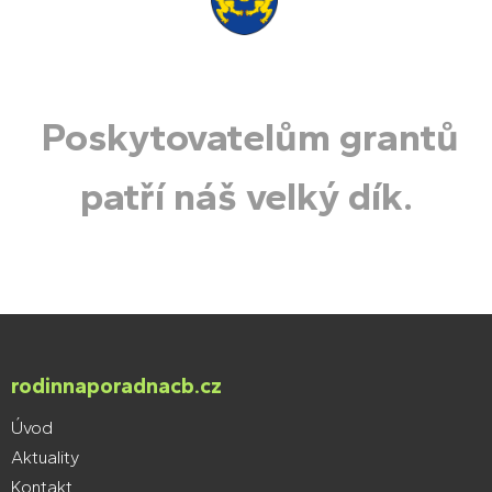
Poskytovatelům grantů
patří náš velký dík.
rodinnaporadnacb.cz
Úvod
Aktuality
Kontakt