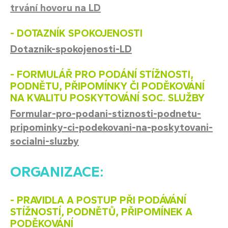
trvání hovoru na LD
- DOTAZNÍK SPOKOJENOSTI
Dotaznik-spokojenosti-
LD
- FORMULÁŘ PRO PODÁNÍ STÍŽNOSTI,
PODNĚTU, PŘIPOMÍNKY ČI PODĚKOVÁNÍ
NA KVALITU POSKYTOVÁNÍ SOC. SLUŽBY
Formular-pro-podani-stiznosti-podnetu-
pripominky-ci-podekovani-na-poskytovani-
socialni-sluzby
ORGANIZACE:
- PRAVIDLA A POSTUP PŘI PODÁVÁNÍ
STÍŽNOSTÍ, PODNĚTŮ, PŘIPOMÍNEK A
PODĚKOVÁNÍ