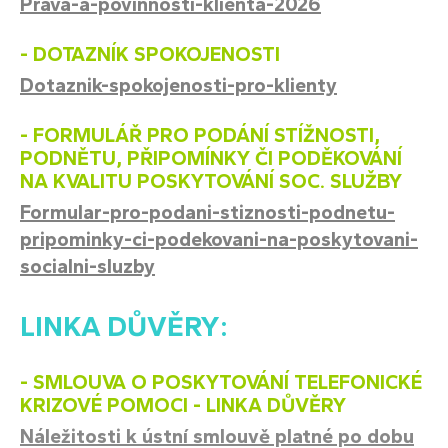
Prava-a-povinnosti-klienta-2026
- DOTAZNÍK SPOKOJENOSTI
Dotaznik-spokojenosti-pro-klienty
- FORMULÁŘ PRO PODÁNÍ STÍŽNOSTI,
PODNĚTU, PŘIPOMÍNKY ČI PODĚKOVÁNÍ
NA KVALITU POSKYTOVÁNÍ SOC. SLUŽBY
Formular-pro-podani-stiznosti-podnetu-
pripominky-ci-podekovani-na-poskytovani-
socialni-sluzby
LINKA DŮVĚRY:
- SMLOUVA O POSKYTOVÁNÍ TELEFONICKÉ
KRIZOVÉ POMOCI - LINKA DŮVĚRY
Náležitosti k ústní smlouvě platné po dobu