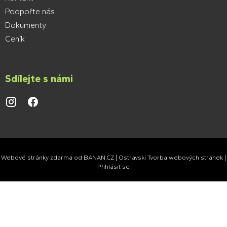
Podpořte nás
Dokumenty
Ceník
Sdílejte s námi
.
.
Webové stránky zdarma
od
BANAN.CZ
|
Ostravski Tvorba webových stránek
|
Přihlásit se