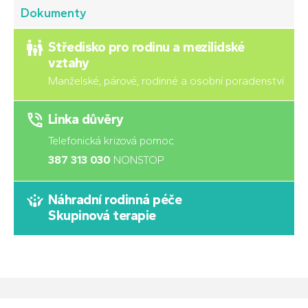
Dokumenty
Středisko pro rodinu a mezilidské
vztahy
Manželské, párové, rodinné a osobní poradenství
Linka důvěry
Telefonická krizová pomoc
387 313 030
NONSTOP
Náhradní rodinná péče
Skupinová terapie