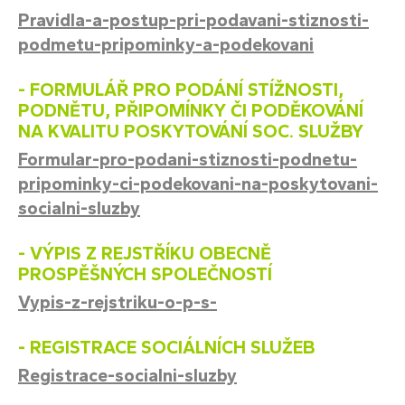
P
ravidla-a-postup-pri-podavani-stiznosti-
podmetu-pripominky-a-podekovani
- FORMULÁŘ PRO PODÁNÍ STÍŽNOSTI,
PODNĚTU, PŘIPOMÍNKY ČI PODĚKOVÁNÍ
NA KVALITU POSKYTOVÁNÍ SOC. SLUŽBY
Formular-pro-podani-stiznosti-podnetu-
pripominky-ci-podekovani-na-poskytovani-
socialni-sluzby
- VÝPIS Z REJSTŘÍKU OBECNĚ
PROSPĚŠNÝCH SPOLEČNOSTÍ
Vypis-z-rejstriku-o-p-s-
- REGISTRACE SOCIÁLNÍCH SLUŽEB
Registrace-socialni-sluzby