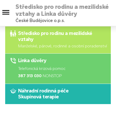
Středisko pro rodinu a mezilidské
vztahy a Linka důvěry
České Budějovice o.p.s.
Středisko pro rodinu a mezilidské
vztahy
Manželské, párové, rodinné a osobní poradenství
Linka důvěry
Telefonická krizová pomoc
387 313 030
NONSTOP
Náhradní rodinná péče
Skupinová terapie