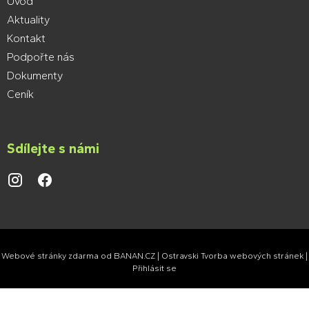
Úvod
Aktuality
Kontakt
Podpořte nás
Dokumenty
Ceník
Sdílejte s námi
.
.
Webové stránky zdarma
od
BANAN.CZ
|
Ostravski Tvorba webových stránek
|
Přihlásit se